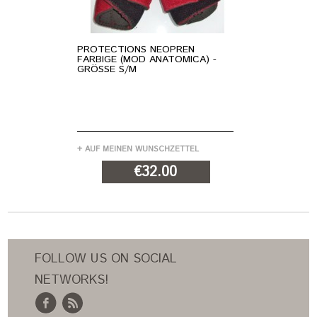
PROTECTIONS NEOPREN
HU
FARBIGE (MOD ANATOMICA) -
- 
GRÖSSE S/M
+ AUF MEINEN WUNSCHZETTEL
+ 
€32.00
IN DEN WARENKORB
FOLLOW US ON SOCIAL
NETWORKS!