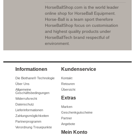
HorseBallShop.com is the world leader
online shop for HorseBall Equipment.
Horse-Ball is a team sport therefore
HorseBallShop focus on customisation
and highest quality products under
HorseBallTech brand respectful of
environment.
Informationen
Kundenservice
Die Biothane® Technologie
Kontakt
Über Uns
Retouren
Allgemeine
Übersicht
Geschäftsbedingungen
Extras
Widerrufsrecht
Datenschutz
Marken
Lieferinformationen
Geschenkgutscheine
Zahlungsmöglichkeiten
Partner
Partnerprogramm
Angebote
Verordnung Treuepunkte
Mein Konto