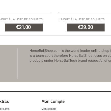
AJOUT À LA LISTE DE SOUHAITS
+ AJOUT À LA LISTE DE SOUHAITS
€21.00
€29.00
AJOUT AU PANIER
AJOUT AU PANIER
HorseBallShop.com is the world leader online shop 
is a team sport therefore HorseBallShop focus on cu
products under HorseBallTech brand respectful of e
xtras
Mon compte
bricants
Mon compte