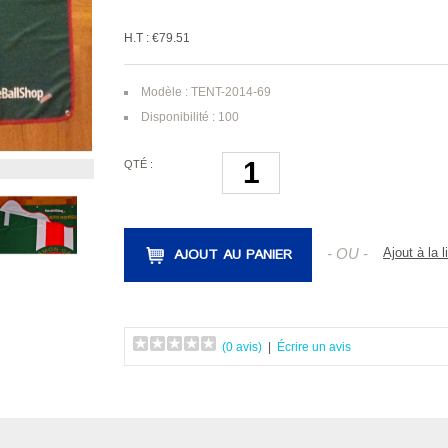
H.T : €79.51
Modèle : TENT-2014-69
Disponibilité : 100
QTÉ :
AJOUT AU PANIER
- OU -
Ajout à la 
(0 avis)
|
Écrire un avis