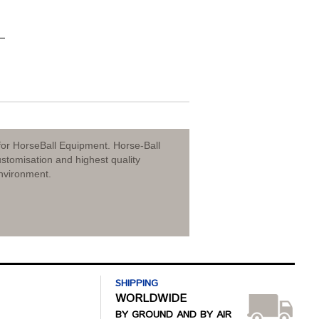
for HorseBall Equipment. Horse-Ball
stomisation and highest quality
nvironment.
SHIPPING
WORLDWIDE
BY GROUND AND BY AIR