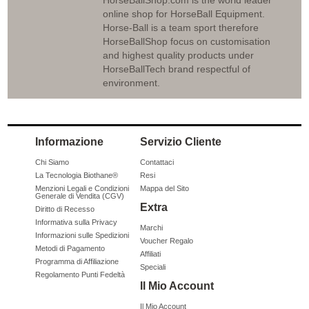
HorseBallShop.com is the world leader
online shop for HorseBall Equipment.
Horse-Ball is a team sport therefore
HorseBallShop focus on customisation
and highest quality products under
HorseBallTech brand respectful of
environment.
Informazione
Servizio Cliente
Chi Siamo
Contattaci
La Tecnologia Biothane®
Resi
Menzioni Legali e Condizioni
Mappa del Sito
Generale di Vendita (CGV)
Extra
Diritto di Recesso
Informativa sulla Privacy
Marchi
Informazioni sulle Spedizioni
Voucher Regalo
Metodi di Pagamento
Affiliati
Programma di Affiliazione
Speciali
Regolamento Punti Fedeltà
Il Mio Account
Il Mio Account