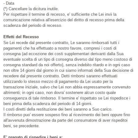
- Data
(*) Cancellare la dicitura inutile.
Per rispettare il termine di recesso, e' sufficiente che Lei invii la
comunicazione relativa all'esercizio del diritto di recesso prima della
scadenza del periodo di recesso.
Effetti del Recesso
Se Lei recede dal presente contratto, Le saranno rimborsati tutti i
pagamenti che ha effettuato a nostro favore, compresi i costi di
consegna (ad eccezione dei costi supplementari derivanti dalla Sua
eventuale scelta di un tipo di consegna diverso dal tipo meno costoso di
consegna standard da noi offerto), senza indebito ritardo e in ogni caso
non oltre 14 giorni dal giorno in cui siamo informati della Sua decisione di
recedere dal presente contratto. Detti rimborsi saranno effettuati
utilizzando lo stesso mezzo di pagamento da Lei usato per la
transazione iniziale, salvo che Lei non abbia espressamente convenuto
altrimenti; in ogni caso, non dovra' sostenere alcun costo quale
conseguenza di tale rimborso. Il termine e' rispettato se Lei rispedisce i
beni prima della scadenza del periodo di 14 giorni.
I costi diretti della restituzione dei beni saranno a Suo carico.
Il rimborso puo' essere sospeso fino al ricevimento dei beni oppure fino
all'avvenuta dimostrazione da parte del consumatore di aver rispeditoi
beni, se precedente.
E' pregato di rispedire i beni a: