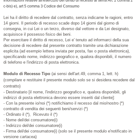
Informazioni relative all'esercizio del diritto di recesso ai sensi Art. 2 comma 2
c-bis) e), art 5 comma 3 Codice del Consumo
Lei ha il diritto di recedere dal contratto, senza indicarne le ragioni, entro
14 giorni. Il periodo di recesso scade dopo 14 giorni dal giorno di
consegna, in cui Lei o un terzo, diverso dal vettore e da Lei designato,
acquisisce il possesso fisico dei beni.
Per esercitare il diritto di recesso, Lei e' tenuto ad informarci della sua
decisione di recedere dal presente contratto tramite una dichiarazione
esplicita (ad esempio lettera inviata per posta, fax o posta elettronica),
specificando nome, indirizzo geografico e, qualora disponibili, il numero
di telefono e l'indirizzo di posta elettronica.
Modulo di R
ecesso Tipo
(ai sensi dell'art.49, comma 1, lett. h)
(compilare e restituire il presente modulo solo se si desidera recedere dal
contratto)
- Destinatario
[il nome, l'indirizzo geografico e, qualora disponibili, gli
indirizzi di posta elettronica devono essere inseriti dal cliente]:
- Con la presente io/noi (*) notifichiamo il recesso dal mio/nostro (*)
contratto di vendita dei seguenti beni/servizi (*)
- Ordinato il (*), Ricevuto il (*)
- Nome del/dei consumatore(i)
- Indirizzo del/dei consumatore(i)
- Firma del/dei consumatore(i) (solo se il presente modulo e'notificato in
versione cartacea)