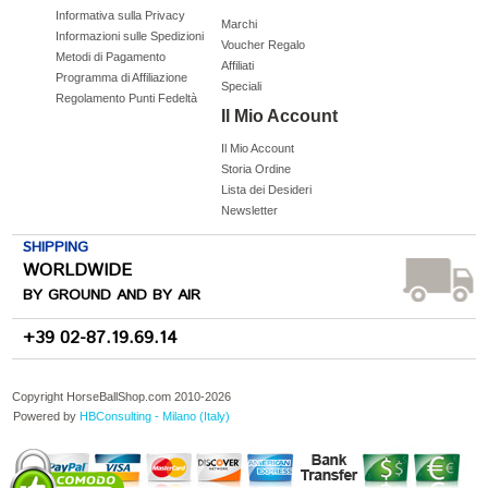
Informativa sulla Privacy
Marchi
Informazioni sulle Spedizioni
Voucher Regalo
Metodi di Pagamento
Affiliati
Programma di Affiliazione
Speciali
Regolamento Punti Fedeltà
Il Mio Account
Il Mio Account
Storia Ordine
Lista dei Desideri
Newsletter
SHIPPING
WORLDWIDE
BY GROUND AND BY AIR
+39 02-87.19.69.14
Copyright HorseBallShop.com 2010-
2026
Powered by
HBConsulting - Milano (Italy)