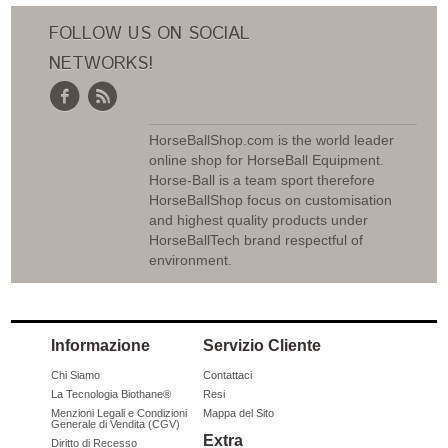
FOLLOW US ON SOCIAL
NETWORKS!
HorseBallShop.com is the world leader
online shop for HorseBall Equipment.
Horse-Ball is a team sport therefore
HorseBallShop focus on customisation
and highest quality products under
HorseBallTech brand respectful of
environment.
Informazione
Servizio Cliente
Chi Siamo
Contattaci
La Tecnologia Biothane®
Resi
Menzioni Legali e Condizioni
Mappa del Sito
Generale di Vendita (CGV)
Extra
Diritto di Recesso