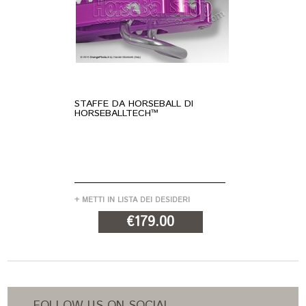
STAFFE DA HORSEBALL DI
ST
HORSEBALLTECH™
PE
+ METTI IN LISTA DEI DESIDERI
+ M
€179.00
AGGIUNGI AL
CARRELLO