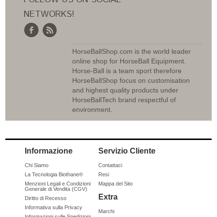
FOLLOW US ON SOCIAL
NETWORKS!
HorseBallShop.com is the world leader
online shop for HorseBall Equipment.
Horse-Ball is a team sport therefore
HorseBallShop focus on customisation
and highest quality products under
HorseBallTech brand respectful of
environment.
Informazione
Servizio Cliente
Chi Siamo
Contattaci
La Tecnologia Biothane®
Resi
Menzioni Legali e Condizioni
Mappa del Sito
Generale di Vendita (CGV)
Extra
Diritto di Recesso
Informativa sulla Privacy
Marchi
Informazioni sulle Spedizioni