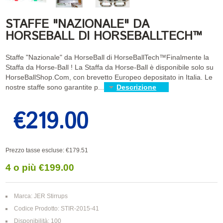
STAFFE "NAZIONALE" DA
HORSEBALL DI HORSEBALLTECH™
Staffe "Nazionale" da HorseBall di HorseBallTech™Finalmente la
Staffa da Horse-Ball ! La Staffa da Horse-Ball è disponibile solo su
HorseBallShop.Com, con brevetto Europeo depositato in Italia. Le
nostre staffe sono garantite p...
Descrizione
€219.00
Prezzo tasse escluse: €179.51
4 o più €199.00
Marca:
JER Stirrups
Codice Prodotto: STIR-2015-41
Disponibilità: 100